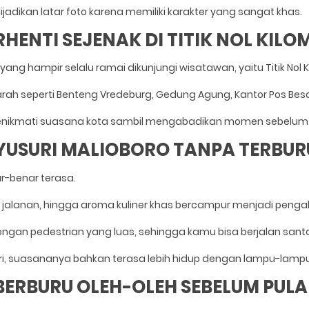
jadikan latar foto karena memiliki karakter yang sangat khas.
ERHENTI SEJENAK DI TITIK NOL KILO
ng hampir selalu ramai dikunjungi wisatawan, yaitu Titik Nol 
arah seperti Benteng Vredeburg, Gedung Agung, Kantor Pos Besa
menikmati suasana kota sambil mengabadikan momen sebelum 
YUSURI MALIOBORO TANPA TERBU
r-benar terasa.
 jalanan, hingga aroma kuliner khas bercampur menjadi pengal
gan pedestrian yang luas, sehingga kamu bisa berjalan santa
, suasananya bahkan terasa lebih hidup dengan lampu-lampu 
 BERBURU OLEH-OLEH SEBELUM PUL