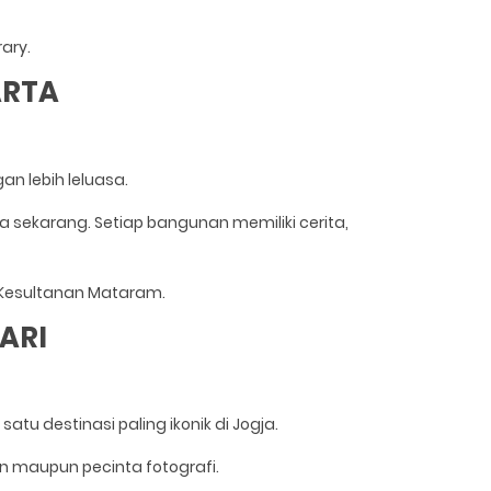
ary.
ARTA
n lebih leluasa.
 sekarang. Setiap bangunan memiliki cerita,
 Kesultanan Mataram.
ARI
tu destinasi paling ikonik di Jogja.
n maupun pecinta fotografi.