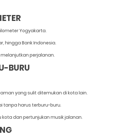
METER
Kilometer Yogyakarta.
r, hingga Bank Indonesia.
melanjutkan perjalanan.
RU-BURU
aman yang sulit ditemukan di kota lain.
i tanpa harus terburu-buru.
kota dan pertunjukan musik jalanan.
ANG