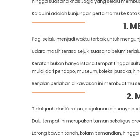
hingga suasana khas Jogja yang selalu membuat 
Kalau ini adalah kunjungan pertamamu ke Kota Gu
1. 
Pagi selalu menjadi waktu terbaik untuk mengun
Udara masih terasa sejuk, suasana belum terlal
Keraton bukan hanya istana tempat tinggal Sult
mulai dari pendopo, museum, koleksi pusaka, hin
Berjalan perlahan di kawasan ini membuatmu se
2.
Tidak jauh dari Keraton, perjalanan biasanya be
Dulu tempat ini merupakan taman sekaligus area 
Lorong bawah tanah, kolam pemandian, hingga ar