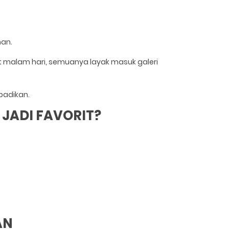
nan.
at malam hari, semuanya layak masuk galeri
badikan.
JADI FAVORIT?
AN