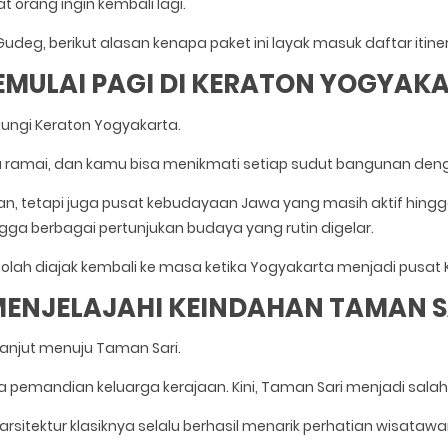
orang ingin kembali lagi.
deg, berikut alasan kenapa paket ini layak masuk daftar itiner
MEMULAI PAGI DI KERATON YOGYAK
jungi Keraton Yogyakarta.
u ramai, dan kamu bisa menikmati setiap sudut bangunan denga
an, tetapi juga pusat kebudayaan Jawa yang masih aktif hingga
gga berbagai pertunjukan budaya yang rutin digelar.
olah diajak kembali ke masa ketika Yogyakarta menjadi pusat
 MENJELAJAHI KEINDAHAN TAMAN S
rlanjut menuju Taman Sari.
pemandian keluarga kerajaan. Kini, Taman Sari menjadi salah sa
sitektur klasiknya selalu berhasil menarik perhatian wisatawa