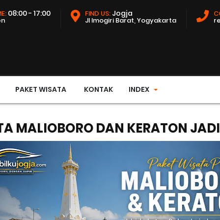
08:00 - 17:00
Jogja
E:
FIND US:
C
en
Jl Imogiri Barat, Yogyakarta
r
PAKET WISATA
KONTAK
INDEX
ATA MALIOBORO DAN KERATON JAD