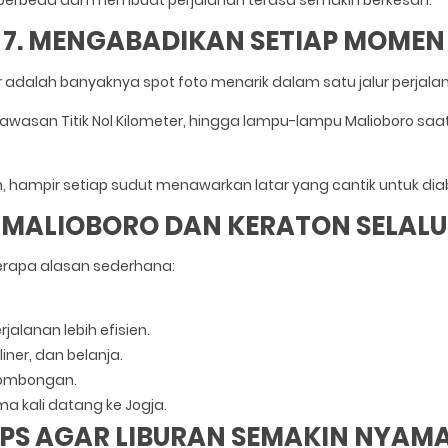
erbeda dan membuat perjalanan terasa semakin berkesan.
7. MENGABADIKAN SETIAP MOMEN
er adalah banyaknya spot foto menarik dalam satu jalur perjala
 kawasan Titik Nol Kilometer, hingga lampu-lampu Malioboro sa
hampir setiap sudut menawarkan latar yang cantik untuk dia
 MALIOBORO DAN KERATON SELALU 
erapa alasan sederhana:
alanan lebih efisien.
ner, dan belanja.
rombongan.
ma kali datang ke Jogja.
IPS AGAR LIBURAN SEMAKIN NYAM