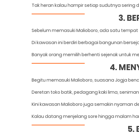
Tak heran kalau hampir setiap sudutnya sering di
3. B
Sebelum memasuki Malioboro, ada satu tempat ya
Di kawasan ini berdiri berbagai bangunan bersej
Banyak orang memilih berhenti sejenak untuk 
4. MEN
Begitu memasuki Malioboro, suasana Jogja bena
Deretan toko batik, pedagang kaki lima, seniman
Kini kawasan Malioboro juga semakin nyaman den
Kalau datang menjelang sore hingga malam hari
5.