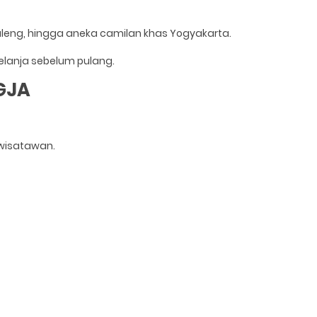
kaleng, hingga aneka camilan khas Yogyakarta.
elanja sebelum pulang.
GJA
 wisatawan.