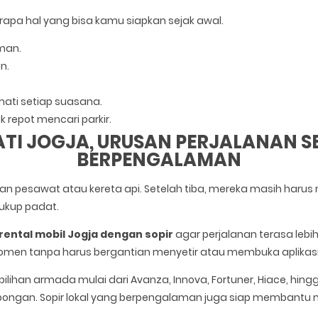
rapa hal yang bisa kamu siapkan sejak awal.
man.
n.
mati setiap suasana.
 repot mencari parkir.
ATI JOGJA, URUSAN PERJALANAN 
BERPENGALAMAN
pesawat atau kereta api. Setelah tiba, mereka masih harus m
cukup padat.
rental mobil Jogja dengan sopir
agar perjalanan terasa lebi
momen tanpa harus bergantian menyetir atau membuka aplikasi
 pilihan armada mulai dari Avanza, Innova, Fortuner, Hiace, h
bongan. Sopir lokal yang berpengalaman juga siap membantu me